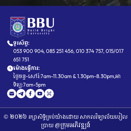
ទូរស័ព្ទ
:
053 900 904, 085 251 456, 010 374 757, 015/017
651 751
ម៉ោងធ្វើការ
:
ថ្ងៃចន្ទ
សៅរ៍
អា
-
:7am-11.30am & 1.30pm-8.30pm,
ទិត្យ
:7am-5pm
២០២៦
រក្សាសិទ្ធិគ្រប់យ៉ាងដោយ
សាកលវិទ្យាល័យបៀល
©
@ក្រុមអភិវឌ្ឍន៍
ប្រាយ