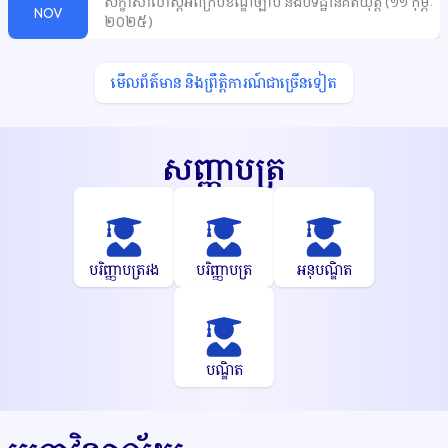
បទដ្ឋានគតិយុត្ត
១១
កុម្ភៈ
២០២៥
(
)
សិក្ខាសាលាស្តីអំពីក្របខណ្ឌច្បាប់
និងបទដ្ឋានគតិយុត្ត
១១
កុម្ភៈ
(
ក្របខណ្ឌច្បាប់
និងបទដ្ឋានគតិយុត្តក្នុងវិស័យរៀបចំដែនដី
នគ
NOV
២០២៥
)
រូបនីយកម្ម
សំណង់
និងលំនៅឋាន»
សិក្ខាសាលានេះបានប្រព្រឹត្ត
ទៅក្រោមអធិបតីភាពដ៏ខ្ពង់ខ្ពស់របស់
ឯកឧត្តម
ថេង
ច័ន្ទសង្វារ
រដ្ឋ
លេខាធិការ
នៃក្រសួងរៀបចំដែនដី
នគរូបនីយកម្ម
និងសំណង់។
មើលព័ត៌មាន
និងព្រឹត្តិការណ៍ជាច្រើនទៀត
សិក្ខាសាលានេះ
បានទទួលការស្វាគមន៍
និងបដិសណ្ឋារកិច្ច
យ៉ាងកក់ក្តៅពីសាស្រ្តាចារ្យ
និងនិស្សិតនៃមហាវិទ្យាល័យនីតិ
សាស្រ្តនិងវិទ្យាសាស្រ្តសង្គម
នៃសាកលវិទ្យាល័យបៀលប្រាយ។
បាឋកថាបានផ្សព្វផ្សាយអំពីច្បាប់
និងបទដ្ឋានគតិយុត្តទាក់ទង
សញ្ញាបត្រ
នឹងដីធ្លី
ការចុះបញ្ជី
និងវិស័យរៀបចំដែនដី
នគរូបនីយកម្ម
សំណង់
និងលំនៅដ្ឋាន
ដើម្បីបង្កើនការយល់ដឹង
និងការអនុវត្តឲ្យបានត្រឹម
ត្រូវប្រកបដោយនីតិវិធី
និងតាមបទប្បញ្ញត្តិ
ក្នុងវិស័យដែនដី
និង
បញ្ហាដែលជាប្រឈមនៅកម្ពុជា។
បរិញ្ញាបត្ររង
បរិញ្ញាបត្រ
អនុបណ្ឌិត
បណ្ឌិត