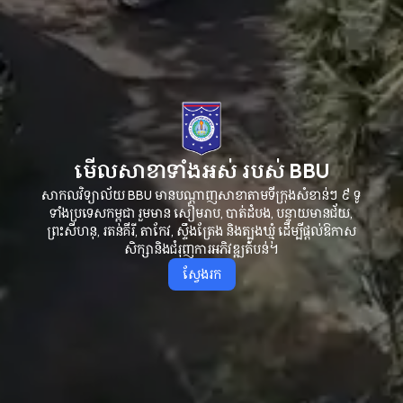
មើលសាខាទាំងអស់
របស់
BBU
សាកលវិទ្យាល័យ
មានបណ្ដាញសាខាតាមទីក្រុងសំខាន់ៗ
៩
ទូ
BBU
ទាំងប្រទេសកម្ពុជា
រួមមាន
សៀមរាប
បាត់ដំបង
បន្ទាយមានជ័យ
,
,
,
ព្រះសីហនុ
រតនគីរី
តាកែវ
ស្ទឹងត្រែង
និងត្បូងឃ្មុំ
ដើម្បីផ្តល់ឱកាស
,
,
,
សិក្សានិងជំរុញការអភិវឌ្ឍតំបន់។
ស្វែងរក