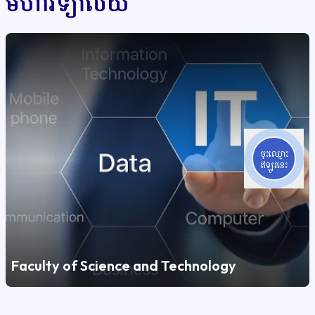
មហាវិទ្យាល័យ
ចុះឈ្មោះ
ឥឡូវនេះ
Faculty of Science and Technology