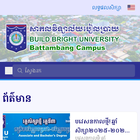
លទ្ធផលសិក្សា
ព័ត៌មាន
បវេសនកាលថ្មី
ឆ្នាំ
!
សិក្សា២០២៥
២០២៦
-
បវេសនកាលថ្មី
ឆ្នាំ
!
ជំនាន់ទី២៦
សាកល