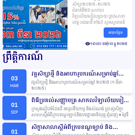
សិក្សា២០២៥
២០២៦
-
វិទ្យាល័យបៀលប្រាយ
ជំនាន់ទី២៦
សាកល
គ្រប់សាខាខេត្ត
វិទ្យាល័យបៀលប្រាយ
រាជធានី
គ្រប់សាខា
ខេត្ត
រាជធានី
ទាំង៩
សូមស្វាគមន៍
ទាំង៩
សូមស្វាគមន៍
អានបន្ថែម
១៣៧០ ដង
១៧ ធ្នូ ២០២៥
ព្រឹត្តិការណ៍
វគ្គសិក្សាថ្មី
និងអាហារូបករណ៍សម្រាប់ឆ្នាំ
03
២០២៥
១
មីនា
២០២៥
(
)
វគ្គសិក្សាថ្មី
និងអាហារូបករណ៍សម្រាប់ឆ្នាំ
២០២៥
១
មីនា
(
MAR
២០២៥
)
ពិធីប្រគល់សញ្ញាបត្រ
សាកលវិទ្យាល័យបៀល
01
ប្រាយ
៩
កុម្ភៈ
២០២៥
(
)
ក្រសួងរៀបចំដែនដី
នគរូបនីយកម្ម
និងសំណង់
ប្រារព្ធសិក្ខា
SEP
សាលាស្តីអំពីក្របខណ្ឌច្បាប់និងបទដ្ឋានគតិយុត្ត
ភ្នំពេញ
♥️
ថ្ងៃទី
១១
ខែកុម្ភៈ
ឆ្នាំ
២០២៥
☺️
សាកលវិទ្យាល័យបៀលប្រាយ
សិក្ខាសាលាស្តីអំពីក្របខណ្ឌច្បាប់
និង
រាជធានីភ្នំពេញ
សហការជាមួយ
ក្រសួងរៀបចំដែនដី
នគរូបនីយ
01
កម្ម
និងសំណង់
បានរៀបចំសិក្ខាសាលាស្តីអំពី
«ការផ្សព្វផ្សាយ