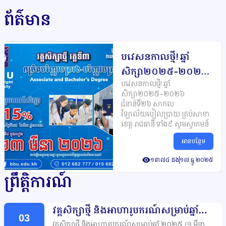
ព័ត៌មាន
បវេសនកាលថ្មី
ឆ្នាំ
!
សិក្សា២០២៥
២០២៦
-
បវេសនកាលថ្មី
ឆ្នាំ
!
ជំនាន់ទី២៦
សាកល
សិក្សា២០២៥
២០២៦
-
វិទ្យាល័យបៀលប្រាយ
ជំនាន់ទី២៦
សាកល
គ្រប់សាខាខេត្ត
វិទ្យាល័យបៀលប្រាយ
រាជធានី
គ្រប់សាខា
ខេត្ត
រាជធានី
ទាំង៩
សូមស្វាគមន៍
ទាំង៩
សូមស្វាគមន៍
អានបន្ថែម
១៣៧៤ ដង
១៧ ធ្នូ ២០២៥
ព្រឹត្តិការណ៍
វគ្គសិក្សាថ្មី
និងអាហារូបករណ៍សម្រាប់ឆ្នាំ
03
២០២៥
១
មីនា
២០២៥
(
)
វគ្គសិក្សាថ្មី
និងអាហារូបករណ៍សម្រាប់ឆ្នាំ
២០២៥
១
មីនា
(