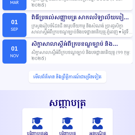
MAR
២០២៥
)
ពិធីប្រគល់សញ្ញាបត្រ
សាកលវិទ្យាល័យបៀល
01
ប្រាយ
៩
កុម្ភៈ
២០២៥
(
)
ក្រសួងរៀបចំដែនដី
នគរូបនីយកម្ម
និងសំណង់
ប្រារព្ធសិក្ខា
SEP
សាលាស្តីអំពីក្របខណ្ឌច្បាប់និងបទដ្ឋានគតិយុត្ត
ភ្នំពេញ
♥️
ថ្ងៃទី
១១
ខែកុម្ភៈ
ឆ្នាំ
២០២៥
☺️
សាកលវិទ្យាល័យបៀលប្រាយ
សិក្ខាសាលាស្តីអំពីក្របខណ្ឌច្បាប់
និង
រាជធានីភ្នំពេញ
សហការជាមួយ
ក្រសួងរៀបចំដែនដី
នគរូបនីយ
01
កម្ម
និងសំណង់
បានរៀបចំសិក្ខាសាលាស្តីអំពី
«ការផ្សព្វផ្សាយ
បទដ្ឋានគតិយុត្ត
១១
កុម្ភៈ
២០២៥
(
)
សិក្ខាសាលាស្តីអំពីក្របខណ្ឌច្បាប់
និងបទដ្ឋានគតិយុត្ត
១១
កុម្ភៈ
(
ក្របខណ្ឌច្បាប់
និងបទដ្ឋានគតិយុត្តក្នុងវិស័យរៀបចំដែនដី
នគ
NOV
២០២៥
)
រូបនីយកម្ម
សំណង់
និងលំនៅឋាន»
សិក្ខាសាលានេះបានប្រព្រឹត្ត
ទៅក្រោមអធិបតីភាពដ៏ខ្ពង់ខ្ពស់របស់
ឯកឧត្តម
ថេង
ច័ន្ទសង្វារ
រដ្ឋ
លេខាធិការ
នៃក្រសួងរៀបចំដែនដី
នគរូបនីយកម្ម
និងសំណង់។
មើលព័ត៌មាន
និងព្រឹត្តិការណ៍ជាច្រើនទៀត
សិក្ខាសាលានេះ
បានទទួលការស្វាគមន៍
និងបដិសណ្ឋារកិច្ច
យ៉ាងកក់ក្តៅពីសាស្រ្តាចារ្យ
និងនិស្សិតនៃមហាវិទ្យាល័យនីតិ
សាស្រ្តនិងវិទ្យាសាស្រ្តសង្គម
នៃសាកលវិទ្យាល័យបៀលប្រាយ។
បាឋកថាបានផ្សព្វផ្សាយអំពីច្បាប់
និងបទដ្ឋានគតិយុត្តទាក់ទង
សញ្ញាបត្រ
នឹងដីធ្លី
ការចុះបញ្ជី
និងវិស័យរៀបចំដែនដី
នគរូបនីយកម្ម
សំណង់
និងលំនៅដ្ឋាន
ដើម្បីបង្កើនការយល់ដឹង
និងការអនុវត្តឲ្យបានត្រឹម
ត្រូវប្រកបដោយនីតិវិធី
និងតាមបទប្បញ្ញត្តិ
ក្នុងវិស័យដែនដី
និង
បញ្ហាដែលជាប្រឈមនៅកម្ពុជា។
បរិញ្ញាបត្ររង
បរិញ្ញាបត្រ
អនុបណ្ឌិត