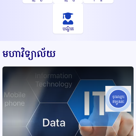
បណ្ឌិត
មហាវិទ្យាល័យ
ចុះឈ្មោះ
ឥឡូវនេះ