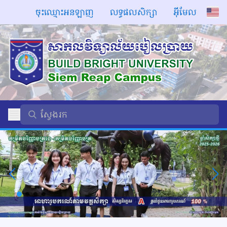
ចុះឈ្មោះអនឡាញ
លទ្ធផលសិក្សា
អ៊ីមែល