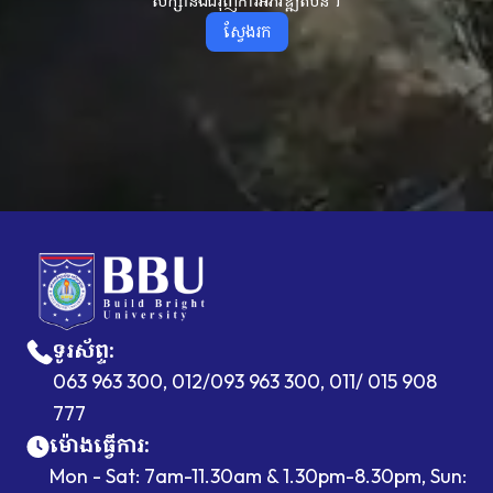
សិក្សានិងជំរុញការអភិវឌ្ឍតំបន់។
ស្វែងរក
ទូរស័ព្ទ
:
063 963 300, 012/093 963 300, 011/ 015 908
777
ម៉ោងធ្វើការ
:
Mon - Sat: 7am-11.30am & 1.30pm-8.30pm, Sun: