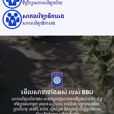
ទីប្រឹក្សាសាកលវិទ្យាល័យ
សាកលវិទ្យាធិការរង
សាកលវិទ្យាធិការរង
មើលសាខាទាំងអស់
របស់
BBU
សាកលវិទ្យាល័យ
មានបណ្ដាញសាខាតាមទីក្រុងសំខាន់ៗ
៩
ទូ
BBU
ទាំងប្រទេសកម្ពុជា
រួមមាន
សៀមរាប
បាត់ដំបង
បន្ទាយមានជ័យ
,
,
,
ព្រះសីហនុ
រតនគីរី
តាកែវ
ស្ទឹងត្រែង
និងត្បូងឃ្មុំ
ដើម្បីផ្តល់ឱកាស
,
,
,