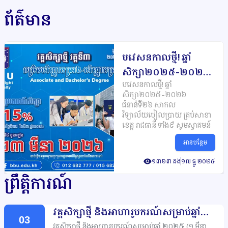
ព័ត៌មាន
បវេសនកាលថ្មី
ឆ្នាំ
!
សិក្សា២០២៥
២០២៦
-
បវេសនកាលថ្មី
ឆ្នាំ
!
ជំនាន់ទី២៦
សាកល
សិក្សា២០២៥
២០២៦
-
វិទ្យាល័យបៀលប្រាយ
ជំនាន់ទី២៦
សាកល
គ្រប់សាខាខេត្ត
វិទ្យាល័យបៀលប្រាយ
រាជធានី
គ្រប់សាខា
ខេត្ត
រាជធានី
ទាំង៩
សូមស្វាគមន៍
ទាំង៩
សូមស្វាគមន៍
អានបន្ថែម
១៣៦៣ ដង
១៧ ធ្នូ ២០២៥
ព្រឹត្តិការណ៍
វគ្គសិក្សាថ្មី
និងអាហារូបករណ៍សម្រាប់ឆ្នាំ
03
២០២៥
១
មីនា
២០២៥
(
)
វគ្គសិក្សាថ្មី
និងអាហារូបករណ៍សម្រាប់ឆ្នាំ
២០២៥
១
មីនា
(