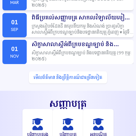
MAR
២០២៥
)
ពិធីប្រគល់សញ្ញាបត្រ
សាកលវិទ្យាល័យបៀល
01
ប្រាយ
៩
កុម្ភៈ
២០២៥
(
)
ក្រសួងរៀបចំដែនដី
នគរូបនីយកម្ម
និងសំណង់
ប្រារព្ធសិក្ខា
SEP
សាលាស្តីអំពីក្របខណ្ឌច្បាប់និងបទដ្ឋានគតិយុត្ត
ភ្នំពេញ
♥️
ថ្ងៃទី
១១
ខែកុម្ភៈ
ឆ្នាំ
២០២៥
☺️
សាកលវិទ្យាល័យបៀលប្រាយ
សិក្ខាសាលាស្តីអំពីក្របខណ្ឌច្បាប់
និង
រាជធានីភ្នំពេញ
សហការជាមួយ
ក្រសួងរៀបចំដែនដី
នគរូបនីយ
01
កម្ម
និងសំណង់
បានរៀបចំសិក្ខាសាលាស្តីអំពី
«ការផ្សព្វផ្សាយ
បទដ្ឋានគតិយុត្ត
១១
កុម្ភៈ
២០២៥
(
)
សិក្ខាសាលាស្តីអំពីក្របខណ្ឌច្បាប់
និងបទដ្ឋានគតិយុត្ត
១១
កុម្ភៈ
(
ក្របខណ្ឌច្បាប់
និងបទដ្ឋានគតិយុត្តក្នុងវិស័យរៀបចំដែនដី
នគ
NOV
២០២៥
)
រូបនីយកម្ម
សំណង់
និងលំនៅឋាន»
សិក្ខាសាលានេះបានប្រព្រឹត្ត
ទៅក្រោមអធិបតីភាពដ៏ខ្ពង់ខ្ពស់របស់
ឯកឧត្តម
ថេង
ច័ន្ទសង្វារ
រដ្ឋ
លេខាធិការ
នៃក្រសួងរៀបចំដែនដី
នគរូបនីយកម្ម
និងសំណង់។
មើលព័ត៌មាន
និងព្រឹត្តិការណ៍ជាច្រើនទៀត
សិក្ខាសាលានេះ
បានទទួលការស្វាគមន៍
និងបដិសណ្ឋារកិច្ច
យ៉ាងកក់ក្តៅពីសាស្រ្តាចារ្យ
និងនិស្សិតនៃមហាវិទ្យាល័យនីតិ
សាស្រ្តនិងវិទ្យាសាស្រ្តសង្គម
នៃសាកលវិទ្យាល័យបៀលប្រាយ។
បាឋកថាបានផ្សព្វផ្សាយអំពីច្បាប់
និងបទដ្ឋានគតិយុត្តទាក់ទង
សញ្ញាបត្រ
នឹងដីធ្លី
ការចុះបញ្ជី
និងវិស័យរៀបចំដែនដី
នគរូបនីយកម្ម
សំណង់
និងលំនៅដ្ឋាន
ដើម្បីបង្កើនការយល់ដឹង
និងការអនុវត្តឲ្យបានត្រឹម
ត្រូវប្រកបដោយនីតិវិធី
និងតាមបទប្បញ្ញត្តិ
ក្នុងវិស័យដែនដី
និង
បញ្ហាដែលជាប្រឈមនៅកម្ពុជា។
បរិញ្ញាបត្ររង
បរិញ្ញាបត្រ
អនុបណ្ឌិត