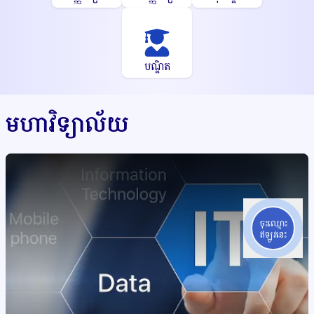
បណ្ឌិត
មហាវិទ្យាល័យ
ចុះឈ្មោះ
ឥឡូវនេះ