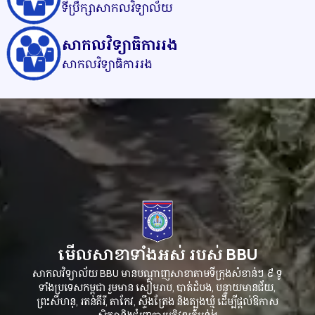
ទីប្រឹក្សាសាកលវិទ្យាល័យ
សាកលវិទ្យាធិការរង
សាកលវិទ្យាធិការរង
មើលសាខាទាំងអស់
របស់
BBU
សាកលវិទ្យាល័យ
មានបណ្ដាញសាខាតាមទីក្រុងសំខាន់ៗ
៩
ទូ
BBU
ទាំងប្រទេសកម្ពុជា
រួមមាន
សៀមរាប
បាត់ដំបង
បន្ទាយមានជ័យ
,
,
,
ព្រះសីហនុ
រតនគីរី
តាកែវ
ស្ទឹងត្រែង
និងត្បូងឃ្មុំ
ដើម្បីផ្តល់ឱកាស
,
,
,