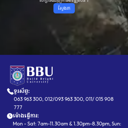
សិក្សានិងជំរុញការអភិវឌ្ឍតំបន់។
ស្វែងរក
ទូរស័ព្ទ
:
063 963 300, 012/093 963 300, 011/ 015 908
777
ម៉ោងធ្វើការ
:
Mon - Sat: 7am-11.30am & 1.30pm-8.30pm, Sun: