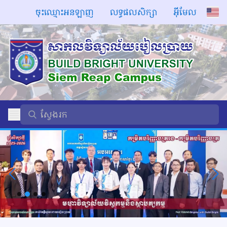
ចុះឈ្មោះអនឡាញ
លទ្ធផលសិក្សា
អ៊ីមែល